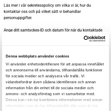
Läs mer i vår sekretesspolicy om vilka vi är, hur du
kontaktar oss och på vilket sätt vi behandlar
personuppgifter.
Ange ditt samtyckes-ID och datum för när du kontaktade
oss gällande ditt samtycke.
Ditt samtycke gäller för följande domäner:
www.tgsplatslageri.se
Denna webbplats använder cookies
Ditt nuvarande tillstånd: Avvisa.
Vi använder enhetsidentifierare för att anpassa innehållet
Ändra ditt medgivande
och annonserna till användarna, tillhandahålla funktioner
för sociala medier och analysera vår trafik. Vi
Cookie-deklaration uppdaterades senast 15/07/2026 av
vidarebefordrar även sådana identifierare och annan
Cookiebot
:
information från din enhet till de sociala medier och
annons- och analysföretag som vi samarbetar med.
Nödvändig (3)
Dessa kan i sin tur kombinera informationen med annan
information som du har tillhandahållit eller som de har
Nödvändiga cookies låter dig använda webbplatsen